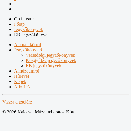
Ön itt van:
Főlap
Jegyzőkönyvek
EB jegyzőkönyvek
A baráti körről
Jegyzőkönyvek
Vezetőségi jegyzőkönyvek
Közgyűlési jegyzőkönyvek
EB jegyzőkönyvek
A múzeumról
Hírlevél
Képek
Adó 1%
Vissza a tetejére
© 2026 Kalocsai Múzeumbarátok Köre