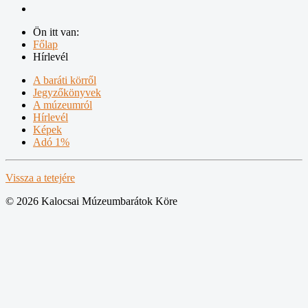
Ön itt van:
Főlap
Hírlevél
A baráti körről
Jegyzőkönyvek
A múzeumról
Hírlevél
Képek
Adó 1%
Vissza a tetejére
© 2026 Kalocsai Múzeumbarátok Köre