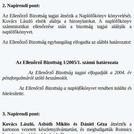
2. Napirendi pont:
Az Ellenőrző Bizottság tagjai átnézik a Naplófőkönyv könyvelését.
Kovács László elnök aláírja a bizonylatokat. A naplófőkönyv
számmisztikai ellenőrzése után a bizottság tagjai aláírják a
naplófőkönyvet.
Az Ellenőrző Bizottság egyhangúlag elfogadta az alábbi határozatot:
Az Ellenőrző Bizottság 1/2005/1. számú határozata
Az Ellenőrző Bizottság tagjai elfogadják a 2004. év
pénzforgalmáról szóló beszámolót.
Az Ellenőrző Bizottság a naplófőkönyvet rendben találta és
hitelesítette.
3. Napirendi pont:
Kovács László, Asbóth Miklós és Dániel Géza
átnézték a
kartonon vezetett készletnyilvántartást, és meghallgatták Romsics