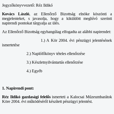
Jegyzőkönyvvezető: Réz Ildikó
Kovács László
, az Ellenőrző Bizottság elnöke köszönti a
megjelenteket, s javasolja, hogy a kiküldött meghívó szerinti
napirendi pontokat tárgyalja az ülés.
Az Ellenőrző Bizottság egyhangúlag elfogadta az alábbi napirendet:
1.) A Kör 2004. évi pénzügyi jelentésének
ismertetése
2.) Naplófőkönyv tételes ellenőrzése
3.) Készletnyilvántartás ellenőrzése
4.) Egyéb
1. Napirendi pont:
Réz Ildikó gazdasági felelős
ismerteti a Kalocsai Múzeumbarátok
Köre 2004. évi működéséről készített pénzügyi jelentést.