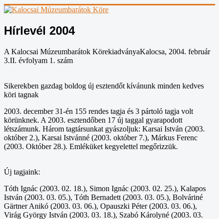
Hírlevél 2004
A Kalocsai Múzeumbarátok KörekiadványaKalocsa, 2004. február
3.II. évfolyam 1. szám
Sikerekben gazdag boldog új esztendőt kívánunk minden kedves
köri tagnak
2003. december 31-én 155 rendes tagja és 3 pártoló tagja volt
körünknek. A 2003. esztendőben 17 új taggal gyarapodott
létszámunk. Három tagtársunkat gyászoljuk: Karsai István (2003.
október 2.), Karsai Istvánné (2003. október 7.), Márkus Ferenc
(2003. Október 28.). Emléküket kegyelettel megőrizzük.
Új tagjaink:
Tóth Ignác (2003. 02. 18.), Simon Ignác (2003. 02. 25.), Kalapos
István (2003. 03. 05.), Tóth Bernadett (2003. 03. 05.), Bolváriné
Gärtner Anikó (2003. 03. 06.), Opauszki Péter (2003. 03. 06.),
Virág György István (2003. 03. 18.), Szabó Károlyné (2003. 03.