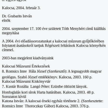
Kalocsa, 2004. február 3.
Dr. Grabarits István
elnök
2004. szeptember 17. 100 éve született Tóth Menyhért című kiállítás
megnyitása
A 2004. évi előadássorozatunkat a kalocsai múzeum gyűjtőkörében
folytatott ásatásokról tartjuk Régészeti feltárások Kalocsa környékén
címmel.
2003-ban megjelent kiadványaink
Kalocsai Múzeumi Értekezések
8. Romsics Imre  Hála József (Szerkesztő): A legnagyobb magyar
geológus. Szabó József emlékkönyv. Kalocsa, 2003. 160 p.
Kalocsai Múzeumi Kiskönyvtár
7. Kustár Rozália  Langó Péter: Ezüstbe öltözött lányok.
Honfoglalás kori sírok Harta határában. Kalocsa, 2003. 48 p.
Sorozaton kívül
Katona István: A kalocsai érseki egyház története 2. (Szerkesztette:
Romsics Imre  Thoroczkay Gábor) Kalocsa, 2003. 376 p.