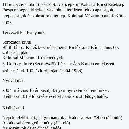
Thoroczkay Gábor (tervezte): A középkori Kalocsa-Bácsi Érsekség
főesperességei, birtokai, valamint a területén fekvő apátságok,
prépostságok és kolostorok  térkép. Kalocsai Múzeumbarátok Köre,
2003.
Tervezett kiadványaink
Sorozaton kívül
Bárth János: Kétvízközi népismeret. Emlékkötet Bárth János 60.
születésnapjára.
Kalocsai Múzeumi Közlemények
5. Romsics Imre (Szerkesztő): Pécsiné Ács Sarolta emlékezete 
születésének 100. évfordulóján (1904-1986)
Nyitvatartás
2004. március 16-án kezdjük nyári nyitvatartási rendünket.
Kiállításaink hétfő kivételével 917 óra között látogathatók.
Kiállításaink
Népek, életformák, hagyományok a Kalocsai Sárközben (állandó)
A kalocsai éremgyűjtemény (állandó)
Az ásványok és az élet (állandó)