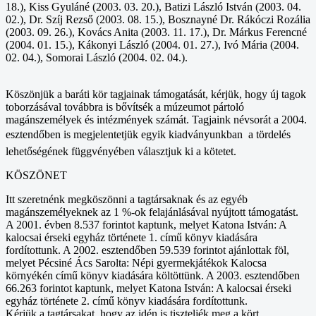
18.), Kiss Gyuláné (2003. 03. 20.), Batizi László István (2003. 04.
02.), Dr. Szíj Rezső (2003. 08. 15.), Bosznayné Dr. Rákóczi Rozália
(2003. 09. 26.), Kovács Anita (2003. 11. 17.), Dr. Márkus Ferencné
(2004. 01. 15.), Kákonyi László (2004. 01. 27.), Ivó Mária (2004.
02. 04.), Somorai László (2004. 02. 04.).
Köszönjük a baráti kör tagjainak támogatását, kérjük, hogy új tagok
toborzásával továbbra is bővítsék a múzeumot pártoló
magánszemélyek és intézmények számát. Tagjaink névsorát a 2004.
esztendőben is megjelentetjük egyik kiadványunkban  a tördelés
lehetőségének függvényében választjuk ki a kötetet.
KÖSZÖNET
Itt szeretnénk megköszönni a tagtársaknak és az egyéb
magánszemélyeknek az 1 %-ok felajánlásával nyújtott támogatást.
A 2001. évben 8.537 forintot kaptunk, melyet Katona István: A
kalocsai érseki egyház története 1. című könyv kiadására
fordítottunk. A 2002. esztendőben 59.539 forintot ajánlottak föl,
melyet Pécsiné Ács Sarolta: Népi gyermekjátékok Kalocsa
környékén című könyv kiadására költöttünk. A 2003. esztendőben
66.263 forintot kaptunk, melyet Katona István: A kalocsai érseki
egyház története 2. című könyv kiadására fordítottunk.
Kérjük a tagtársakat, hogy az idén is tiszteljék meg a kört