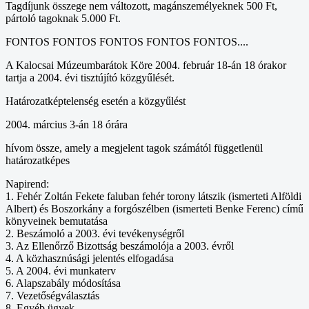
Tagdíjunk összege nem változott, magánszemélyeknek 500 Ft,
pártoló tagoknak 5.000 Ft.
FONTOS FONTOS FONTOS FONTOS FONTOS....
A Kalocsai Múzeumbarátok Köre 2004. február 18-án 18 órakor
tartja a 2004. évi tisztújító közgyűlését.
Határozatképtelenség esetén a közgyűlést
2004. március 3-án 18 órára
hívom össze, amely a megjelent tagok számától függetlenül
határozatképes
Napirend:
1. Fehér Zoltán Fekete faluban fehér torony látszik (ismerteti Alföldi
Albert) és Boszorkány a forgószélben (ismerteti Benke Ferenc) című
könyveinek bemutatása
2. Beszámoló a 2003. évi tevékenységről
3. Az Ellenőrző Bizottság beszámolója a 2003. évről
4. A közhasznúsági jelentés elfogadása
5. A 2004. évi munkaterv
6. Alapszabály módosítása
7. Vezetőségválasztás
8. Egyéb ügyek